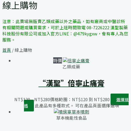
線上購物
注意：此賣場無販賣乙類成藥以外之藥品，如有廠商或中醫診所
有相關問題或購買需求，可於上班時間致電 08-7226222 漢聖製藥
科技股份有限公司或加入官方LINE：@479kygxw，會有專人為您
服務。
首頁
/ 線上購物
特價
乙類成藥
“漢聖”倍寧止痛膏
NT$
120
–
NT$
280
價格範圍：NT$120 到 NT$280
選擇規
此產品有多種款式。 可在產品頁面選擇選項
格
草本機能性食品