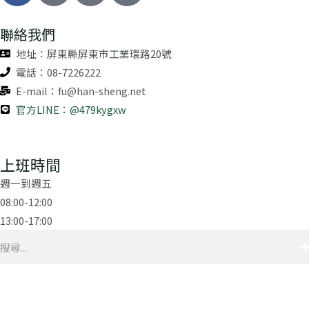
c
n
e
e
聯絡我們
b
地址：屏東縣屏東市工業環路20號
o
電話：08-7226222
o
E-mail：fu@han-sheng.net
k
官方LINE：@479kygxw
上班時間
週一到週五
08:00-12:00
13:00-17:00
搜
尋
Copyright © 2024 | 漢聖製藥科技股份有限公司