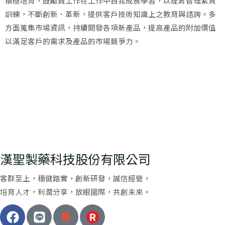
積極培育，鼓勵員工作在工作中自我成長學習，以提昇管理素質
訓練，不斷創新、革新，提供客戶技術知識上之教育與諮詢。多
方面蒐集市場資訊，持續開發各項新產品，提高產品的附加價值
以滿足客戶的需求及產品的市場競爭力。
漢聖製藥科技股份有限公司
客群至上，穩健踏實，創新研發，誠信經營，
培育人才，利潤分享，放眼國際，共創未來。
F
L
a
i