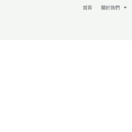
跳
首頁
關於我們
至
主
要
內
容