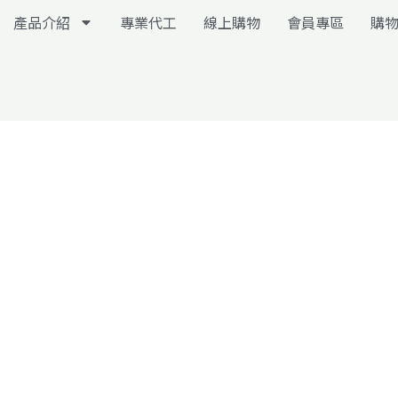
產品介紹
專業代工
線上購物
會員專區
購
漢聖製藥科技股份有限公
HAN SHENG PHARMTECH, INC.