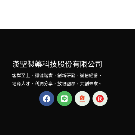
漢聖製藥科技股份有限公司
客群至上，穩健踏實，創新研發，誠信經營，
培育人才，利潤分享，放眼國際，共創未來。
F
L
a
i
c
n
e
e
b
o