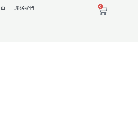
購
物車
聯絡我們
0
物
籃
司